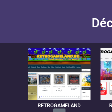
Déc
RETROGAMELAND
L