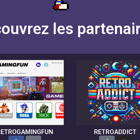
ouvrez les partenair
RETROGAMINGFUN
RETROADDICT
F
L
T
I