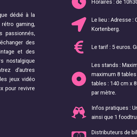
Horaires : de 10h3
ue dédié à la
Le lieu : Adresse 
 rétro gaming,
Kortenberg.
s passionnés,
d’échanger des
Le tarif : 5 euros. 
intage et des
rs nostalgique
Les stands : Maxim
rez d’autres
maximum 8 tables 
les jeux vidéo
tables : 140 cm x 
x pour revivre
par mètre.
!
Infos pratiques : U
ainsi que 1 foodtru
Distributeurs de bi