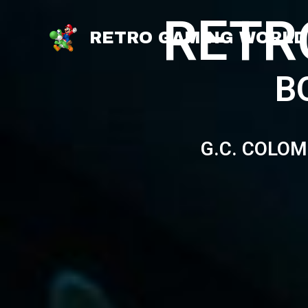
Skip
RETR
to
RETRO GAMING WORLD
content
B
G.C. COLO