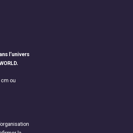
ns l’univers
 WORLD.
0 cm ou
’organisation
firmer la