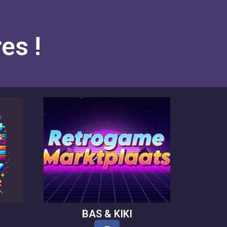
es !
BAS & KIKI
F