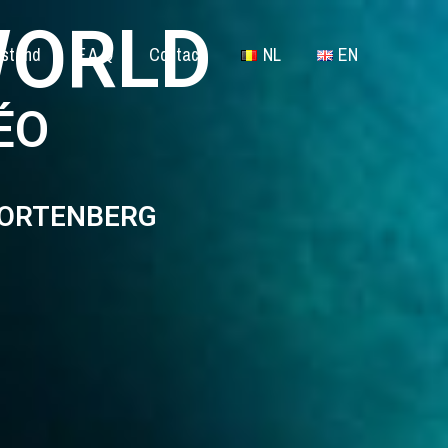
WORLD
 stand
F.A.Q
Contact
NL
EN
ÉO
KORTENBERG